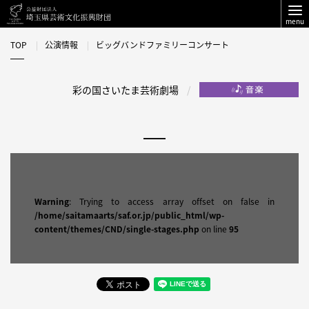
menu
TOP
公演情報
ビッグバンドファミリーコンサート
彩の国さいたま芸術劇場
Warning
: Trying to access array offset on false in
/home/saitamaarts/saf.or.jp/public_html/wp-
content/themes/CND/single-stages.php
on line
95