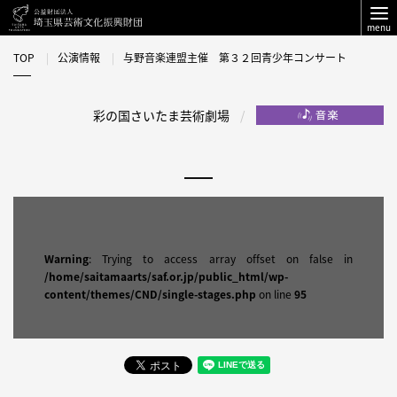
menu
TOP
公演情報
与野音楽連盟主催 第３２回青少年コンサート
彩の国さいたま芸術劇場
Warning
: Trying to access array offset on false in
/home/saitamaarts/saf.or.jp/public_html/wp-
content/themes/CND/single-stages.php
on line
95