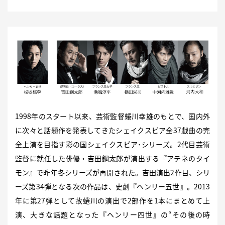
1998年のスタート以来、芸術監督蜷川幸雄のもとで、国内外
に次々と話題作を発表してきたシェイクスピア全37戯曲の完
全上演を目指す彩の国シェイクスピア･シリーズ。2代目芸術
監督に就任した俳優・吉田鋼太郎が演出する『アテネのタイ
モン』で昨年冬シリーズが再開された。吉田演出2作目、シリ
ーズ第34弾となる次の作品は、史劇『ヘンリー五世』。2013
年に第27弾として故蜷川の演出で2部作を1本にまとめて上
演、大きな話題となった『ヘンリー四世』の“その後の時