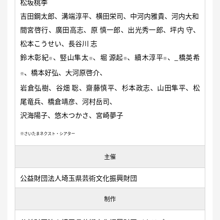
松坂桃李
吉田鋼太郎、溝端淳平、横田栄司、中河内雅貴、河内大和
間宮啓行、廣田高志、原 慎一郎、出光秀一郎、坪内 守、
松本こうせい、長谷川 志
鈴木彰紀
、竪山隼太
、堀 源起
、續木淳平
、_橋英希
※
※
※
※
、橋本好弘、大河原啓介、
※
岩倉弘樹、谷畑 聡、齋藤慎平、杉本政志、山田隼平、松
尾竜兵、橋倉靖彦、河村岳司、
沢海陽子、悠木つかさ、宮崎夢子
※さいたまネクスト・シアター
主催
公益財団法人埼玉県芸術文化振興財団
制作