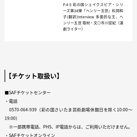
P.4-5 彩の国シェイクスピア・シリ
ーズ第34弾『ヘンリー五世』松岡和
子(翻訳)Interview 多面的な王、ヘ
ンリー五世 取材・文◎市川安紀（演
劇ライター）
【チケット取扱い】
■SAFチケットセンター
・電話
0570-064-939
（彩の国さいたま芸術劇場休館日を除く10:00〜
19:00）
※一部携帯電話、PHS、IP電話からは、ご利用いただけません。
・SAFチケットオンライン