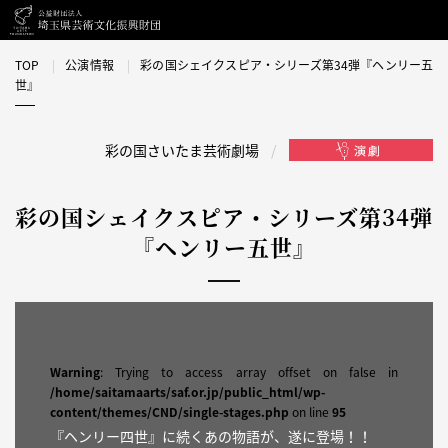
TOP
公演情報
彩の国シェイクスピア・シリーズ第34弾『ヘンリー五
世』
彩の国さいたま芸術劇場
彩の国シェイクスピア・シリーズ第34弾
『ヘンリー五世』
Warning
: Trying to access array offset on false in
/home/saitamaarts/saf.or.jp/public_html/wp-
content/themes/CND/single-stages.php
on line
95
『ヘンリー四世』に続くあの物語が、遂に登場！！