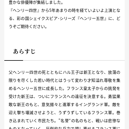
豊かな俳優陣が集結しました。
『ヘンリー四世』から5年あまりの時を経ていよいよ上演とな
る、彩の国シェイクスピア･シリーズ『ヘンリー五世』に、ど
うぞご期待ください。
あらすじ
父ヘンリー四世の死とともにハル王子は新王となり、放蕩の
限りを尽くした若い時代とはうって変わり才知溢れ尊敬を集
めるヘンリー五世に成長した。フランス皇太子からの挑発を
受けた新王は、ついにフランスへの遠征を決意する。勇猛果
敢な新王のもと、意気揚々と進軍するイングランド軍。敵を
迎え撃ち壊滅させようと、うずうずしているフランス軍。巻
き込まれていく市民たち。"名誉“の名のもと、戦いは悲惨な
ものとなっていく。圧倒的な兵力で押し寄せるフランス軍に