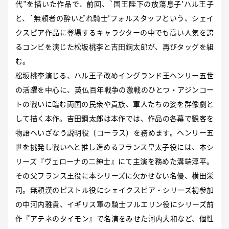
代”を描いた作品で、前回、`国王陛下の放蕩息子'ハル王子
と、`無頼者の酔いどれ騎士'フォルスタッフという、シェイ
クスピア作品に登場するキャラクターの中でも高い人気を誇
るコンビを演じた松坂桃李と吉田鋼太郎が、再びタッグを組
む。
松坂桃李演じる、ハル王子改めイングランド王ヘンリー五世
の活躍を中心に、英仏百年戦争の激戦のひとつ・アジンコー
トの戦いに臨む両国の民衆や貴族、軍人たちの姿を群像劇と
して描く本作。吉田鋼太郎は本作では、作品の各幕で観客を
物語へいざなう説明役（コーラス）を務めます。ヘンリー五
世を挑発し戦いへと推し進めるフランス皇太子役には、本シ
リーズ『ヴェローナの二紳士』にて主演を務めた溝端淳平。
その父フランス王役に本シリーズに欠かせない名優、横田栄
司。無頼漢のピストル役にシェイクスピア・シリーズ初参加
の中河内雅貴、イギリス軍の騎士フルエリン役にシリーズ前
作『アテネのタイモン』で名演をみせた河内大和など、個性