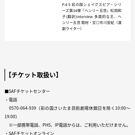
P.4-5 彩の国シェイクスピア・シリ
ーズ第34弾『ヘンリー五世』松岡和
子(翻訳)Interview 多面的な王、ヘ
ンリー五世 取材・文◎市川安紀（演
劇ライター）
【チケット取扱い】
■SAFチケットセンター
・電話
0570-064-939
（彩の国さいたま芸術劇場休館日を除く10:00〜
19:00）
※一部携帯電話、PHS、IP電話からは、ご利用いただけません。
・SAFチケットオンライン