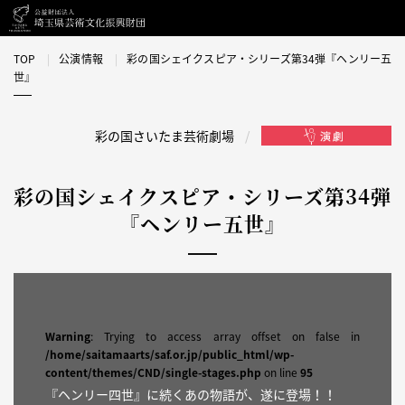
TOP
公演情報
彩の国シェイクスピア・シリーズ第34弾『ヘンリー五
世』
彩の国さいたま芸術劇場
彩の国シェイクスピア・シリーズ第34弾
『ヘンリー五世』
Warning
: Trying to access array offset on false in
/home/saitamaarts/saf.or.jp/public_html/wp-
content/themes/CND/single-stages.php
on line
95
『ヘンリー四世』に続くあの物語が、遂に登場！！