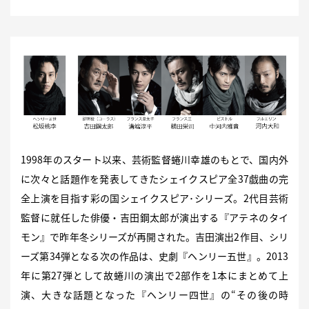
1998年のスタート以来、芸術監督蜷川幸雄のもとで、国内外
に次々と話題作を発表してきたシェイクスピア全37戯曲の完
全上演を目指す彩の国シェイクスピア･シリーズ。2代目芸術
監督に就任した俳優・吉田鋼太郎が演出する『アテネのタイ
モン』で昨年冬シリーズが再開された。吉田演出2作目、シリ
ーズ第34弾となる次の作品は、史劇『ヘンリー五世』。2013
年に第27弾として故蜷川の演出で2部作を1本にまとめて上
演、大きな話題となった『ヘンリー四世』の“その後の時