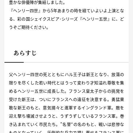
豊かな俳優陣が集結しました。
『ヘンリー四世』から5年あまりの時を経ていよいよ上演とな
る、彩の国シェイクスピア･シリーズ『ヘンリー五世』に、ど
うぞご期待ください。
あらすじ
父ヘンリー四世の死とともにハル王子は新王となり、放蕩の
限りを尽くした若い時代とはうって変わり才知溢れ尊敬を集
めるヘンリー五世に成長した。フランス皇太子からの挑発を
受けた新王は、ついにフランスへの遠征を決意する。勇猛果
敢な新王のもと、意気揚々と進軍するイングランド軍。敵を
迎え撃ち壊滅させようと、うずうずしているフランス軍。巻
き込まれていく市民たち。"名誉“の名のもと、戦いは悲惨な
ものとなっていく。圧倒的な兵力で押し寄せるフランス軍に