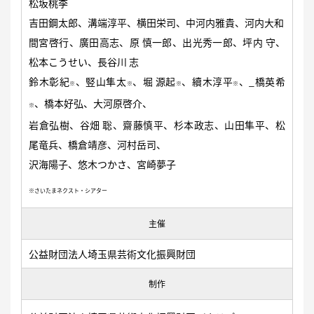
松坂桃李
吉田鋼太郎、溝端淳平、横田栄司、中河内雅貴、河内大和
間宮啓行、廣田高志、原 慎一郎、出光秀一郎、坪内 守、
松本こうせい、長谷川 志
鈴木彰紀
、竪山隼太
、堀 源起
、續木淳平
、_橋英希
※
※
※
※
、橋本好弘、大河原啓介、
※
岩倉弘樹、谷畑 聡、齋藤慎平、杉本政志、山田隼平、松
尾竜兵、橋倉靖彦、河村岳司、
沢海陽子、悠木つかさ、宮崎夢子
※さいたまネクスト・シアター
主催
公益財団法人埼玉県芸術文化振興財団
制作