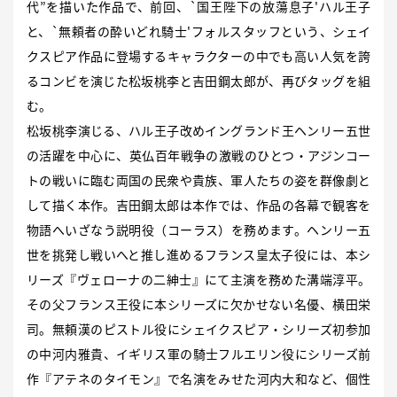
代”を描いた作品で、前回、`国王陛下の放蕩息子'ハル王子
と、`無頼者の酔いどれ騎士'フォルスタッフという、シェイ
クスピア作品に登場するキャラクターの中でも高い人気を誇
るコンビを演じた松坂桃李と吉田鋼太郎が、再びタッグを組
む。
松坂桃李演じる、ハル王子改めイングランド王ヘンリー五世
の活躍を中心に、英仏百年戦争の激戦のひとつ・アジンコー
トの戦いに臨む両国の民衆や貴族、軍人たちの姿を群像劇と
して描く本作。吉田鋼太郎は本作では、作品の各幕で観客を
物語へいざなう説明役（コーラス）を務めます。ヘンリー五
世を挑発し戦いへと推し進めるフランス皇太子役には、本シ
リーズ『ヴェローナの二紳士』にて主演を務めた溝端淳平。
その父フランス王役に本シリーズに欠かせない名優、横田栄
司。無頼漢のピストル役にシェイクスピア・シリーズ初参加
の中河内雅貴、イギリス軍の騎士フルエリン役にシリーズ前
作『アテネのタイモン』で名演をみせた河内大和など、個性