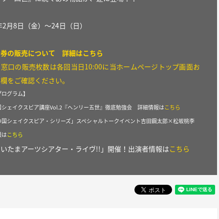
9年2月8日（金）〜24日（日）
日券の販売について 詳細は
こちら
窓口の販売枚数は各回当日10:00に当ホームページトップ画面お
せ欄をご確認ください。
プログラム】
シェイクスピア講座Vol.2『ヘンリー五世』徹底勉強会 詳細情報は
こちら
の国シェイクスピア・シリーズ」スペシャルトークイベント吉田鋼太郎×松坂桃李
報は
こちら
いたまアーツシアター・ライヴ!!」開催！出演者情報は
こちら