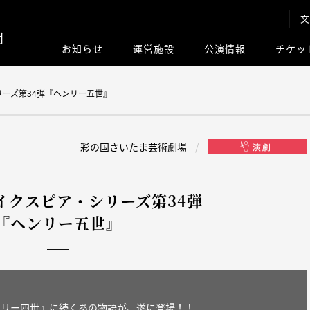
文
お知らせ
運営施設
公演情報
チケッ
このサイト内
ーズ第34弾『ヘンリー五世』
彩の国さいたま芸術劇場
イクスピア・シリーズ第34弾
『ヘンリー五世』
ンリー四世』に続くあの物語が、遂に登場！！