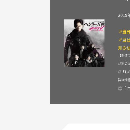
201
※当
※当日
知ら
【関連
◎彩の国
◎「彩
詳細情
◎「さ