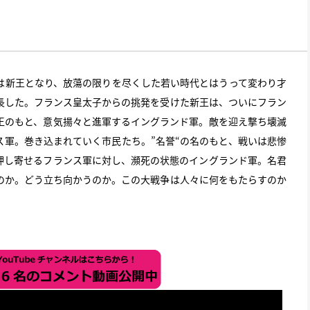
は新王となり、放蕩の限りを尽くした若い時代とはうって変わり才
長した。フランス皇太子からの挑発を受けた新王は、ついにフラン
王のもと、意気揚々と進軍するイングランド軍。敵を迎え撃ち壊滅
ス軍。巻き込まれていく市民たち。”名誉“の名のもと、戦いは悲惨
押し寄せるフランス軍に対し、瀕死の状態のイングランド軍。名君
のか。どう立ち向かうのか。この大戦争は人々に何をもたらすのか