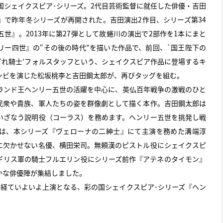
国シェイクスピア･シリーズ。2代目芸術監督に就任した俳優・吉田
』で昨年冬シリーズが再開された。吉田演出2作目、シリーズ第34
世』。2013年に第27弾として故蜷川の演出で2部作を1本にまと
リー四世』の“その後の時代”を描いた作品で、前回、`国王陛下の
どれ騎士’フォルスタッフという、シェイクスピア作品に登場するキ
ンビを演じた松坂桃李と吉田鋼太郎が、再びタッグを組む。
ランド王ヘンリー五世の活躍を中心に、英仏百年戦争の激戦のひと
民衆や貴族、軍人たちの姿を群像劇として描く本作。吉田鋼太郎は
いざなう説明役（コーラス）を務めます。ヘンリー五世を挑発し戦
は、本シリーズ『ヴェローナの二紳士』にて主演を務めた溝端淳
に欠かせない名優、横田栄司。無頼漢のピストル役にシェイクスピ
ギリス軍の騎士フルエリン役にシリーズ前作『アテネのタイモン』
かな俳優陣が集結しました。
を経ていよいよ上演となる、彩の国シェイクスピア･シリーズ『ヘン
。