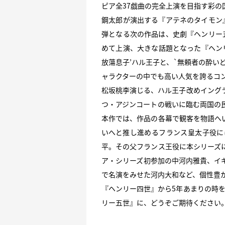
ピア全37戯曲の完全上演を目指す彩の
鋼太郎が演出する『アテネのタイモン
弾となる次の作品は、史劇『ヘンリー五
めて上演、大きな話題となった『ヘン
放蕩息子’ハル王子と、`無頼者の酔い
ャラクターの中でも高い人気を誇るコ
松坂桃李演じる、ハル王子改めイング
つ・アジンコートの戦いに臨む両国の
本作では、作品の各幕で観客を物語へ
いへと推し進めるフランス皇太子役に
平。その父フランス王役に本シリーズ
ア・シリーズ初参加の中河内雅貴、イ
で名演をみせた河内大和など、個性豊
『ヘンリー四世』から5年あまりの時
リー五世』に、どうぞご期待ください