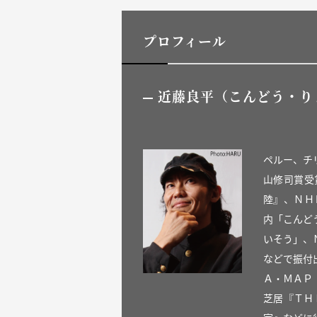
プロフィール
近藤良平（こんどう・り
ペルー、チ
山修司賞受
陸』、ＮＨ
内「こんど
いそう」、
などで振付
Ａ・ＭＡＰ
芝居『ＴＨ