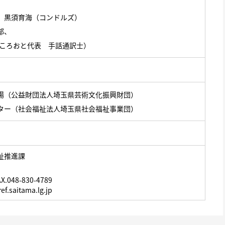
、黒須育海（コンドルズ）
部、
こころおと代表 手話通訳士）
場（公益財団法人埼玉県芸術文化振興財団）
ター（社会福祉法人埼玉県社会福祉事業団）
祉推進課
X.048-830-4789
f.saitama.lg.jp