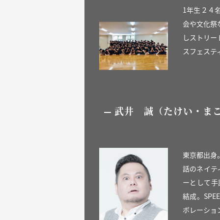
1年生２４
会や文化祭
しストリー
スフェステ
武井 誠（たけい・ま
東京都出身
話のネイテ
ーとして手
結成。SP
ボレーショ