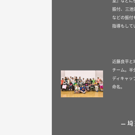
室』などに
振付、三池
などの振付
指導もして
近藤良平と
チーム。半
ディキャッ
命名。
埼