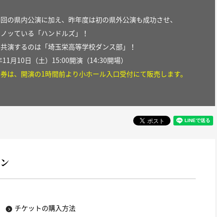
６回の県内公演に加え、昨年度は初の県外公演も成功させ、
にノッている「ハンドルズ」！
、共演するのは「埼玉栄高等学校ダンス部」！
年11月10日（土）15:00開演
（14:30開場）
日券は、開演の1時間前より小ホール入口受付にて販売します。
ョン
チケットの購入方法