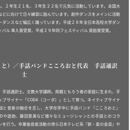
名、２年生２１名、３年生２２名で元気に活動しています。全国大
などに向けて日々練習に励んでいます。創作ダンスをメインに活動
トダンスなど幅広く踊っています。平成２８年全日本高校大学ダン
ィバル 準入賞受賞、平成２９年同フェスティバル 奨励賞受賞。
こと）／手話バンドこころおと代表 手話通訳
士
。手話通訳士。文教大学講師。両親ともろう者の家庭に生まれ、手
ィブサイナー「CODA（コーダ）」として育つ。ネイティブサイナ
話と音楽の融合を志し、大学在学中に手話バンド『こころおと』
EEDや遊助、藤田恵美など様々なミュージシャンとの手話とのコラ
ンを行う。卒業後音楽活動の傍ら日本テレビ系『新・星の金貨』や