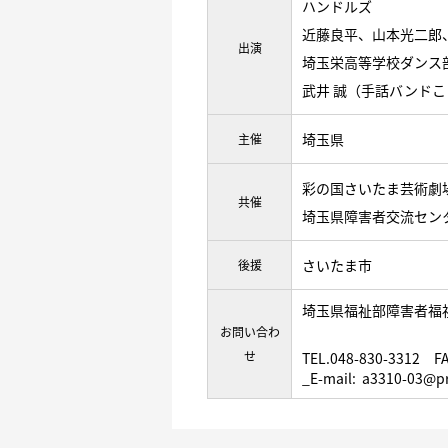
ハンドルズ
近藤良平、山本光二郎
出演
埼玉栄高等学校ダンス
武井 誠（手話バンド
埼玉県
主催
彩の国さいたま芸術劇
共催
埼玉県障害者交流セン
さいたま市
後援
埼玉県福祉部障害者福
お問い合わ
せ
TEL.048-830-3312 FA
_E-mail: a3310-03@pre