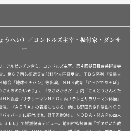
ょうへい）／コンドルズ主宰・振付家・ダンサ
ー
リ、アルゼンチン育ち。コンドルズ主宰。第４回朝日舞台芸術賞寺
賞。第６７回芸術選奨文部科学大臣賞受賞。ＴＢＳ系列『情熱大
Ｋ総合『地球イチバン』等出演。ＮＨＫ教育『からだであそぼ』
うさんちのたいそう」、『あさだからだ！』内「こんどうさんとた
ＮＨＫ総合『サラリーマンＮＥＯ』内「テレビサラリーマン体操」
出演。『ＡＥＲＡ』の表紙にもなる。他にも野田秀樹作演出ＮＯＤ
『パイパー』に振付出演。野田秀樹演出、ＮＯＤＡ・ＭＡＰの四人
Ｅ ＢＥＥ』で鮮烈役者デビュー。前田哲監督映画『ブタがいた教