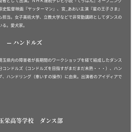
役者として出演。ＮＨＫ連続テレビ小説『てっぱん』オープニング
崇史監督映画『ヤッターマン』、宮_あおい主演『星の王子さま』
も担当。女子美術大学、立教大学などで非常勤講師としてダンスの
いる。愛犬家。
ハンドルズ
埼玉県内の障害者が長期間のワークショップを経て結成したダンス
分コンドルズ（コンドルズを目指すがまだまだ未熟・・・）、ハン
プ、ハンドリング（車いすの操作）に由来。出演者のアイディアで
玉栄高等学校 ダンス部