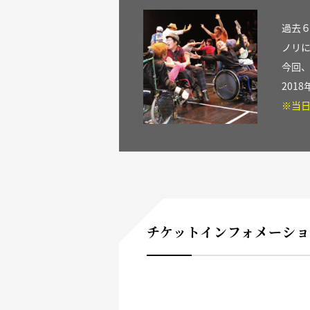
過去
ノリ
今回
2018
※当
チケットインフォメーシ