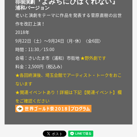
『よみちにひはくれない』
徘徊演劇
浦和バージョン
老いと演劇をテーマに作品を発表する菅原直樹の出世
作を改訂上演！
2018年
9月22日（土）〜9月24日（月･休）〈全6回〉
時間：11:30／15:00
会場：さいたま市（浦和）市街地
★野外劇です
料金：2,500円（税込み）
★各回終演後、埼玉会館でアーティスト・トークをおこ
ないます
★関連イベントあり！詳細は下記【関連イベント】欄
をご確認ください