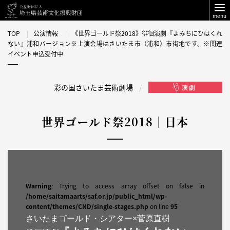
menu
TOP
公演情報
《世界ゴールド祭2018》徘徊演劇『よみちにひはくれ
ない』浦和バージョン※上演会場はさいたま市（浦和）市街地です。※関連
イベント申込受付中
彩の国さいたま芸術劇場
世界ゴールド祭2018｜日本
Warning
: Trying to access array offset on false in
/home/saitamaarts/saf.or.jp/public_html/wp-
content/themes/CND/single-stages.php
on line
95
さいたまゴールド・シアター×菅原直樹