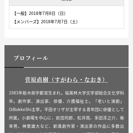
【一般】2018年7月8日（日）
【メンバーズ】2018年7月7日（土）
プロフィール
菅原直樹（すがわら・なおき）
1983年栃木県宇都宮生まれ。桜美林大学文学部総合文化学科
卒。劇作家、演出家、俳優、介護福祉士。「老いと演劇」
OiBokkeShi主宰。平田オリザが主宰する青年団に俳優として
所属。小劇場を中心に、前田司郎、松井周、多田淳之介、柴
幸男、神里雄大など、新進劇作家・演出家の作品に多数出