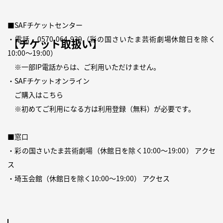
■SAFチケットセンター
・電話
0570-064-939
（
彩の国さいたま芸術劇場休館日
を除く
【チケット取扱い】
10:00〜19:00）
※一部IP電話からは、ご利用いただけません。
・SAFチケットオンライン
ご購入は
こちら
※初めてご利用になる方は
利用登録（無料）
が必要です。
■窓口
・彩の国さいたま芸術劇場（休館日を除く10:00〜19:00）
アクセ
ス
・埼玉会館（休館日を除く10:00〜19:00）
アクセス