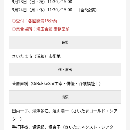
9月23日（日・祝）11:30／15:00
9月24日（月・休）11:30／15:00 〈全6公演〉
◎受付：各回開演15分前
◎集合場所：埼玉会館 事務室前
会場
さいたま市（浦和）市街地
作・演出
菅原直樹（OiBokkeShi主宰・俳優・介護福祉士）
出演
田内一子、滝澤多江、遠山陽一（さいたまゴールド・シア
ター）
手打隆盛、堀源起、堀杏子（さいたまネクスト・シアタ