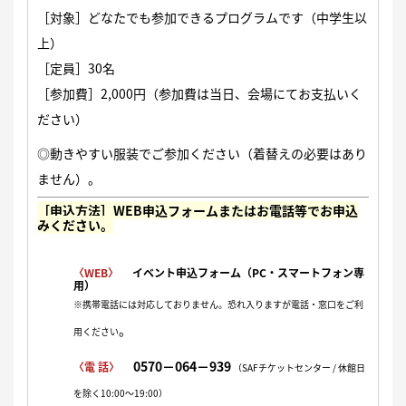
［対象］どなたでも参加できるプログラムです（中学生以
上）
［定員］30名
［参加費］2,000円（参加費は当日、会場にてお支払いく
ださい）
◎動きやすい服装でご参加ください（着替えの必要はあり
ません）。
［申込方法］WEB申込フォームまたはお電話等でお申込
みください。
〈WEB〉
イベント申込フォーム（PC・スマートフォン専
用）
※携帯電話には対応しておりません。恐れ入りますが電話・窓口をご利
。
用ください
0570−064−939
〈電 話〉
（SAFチケットセンター / 休館日
を除く10:00〜19:00）