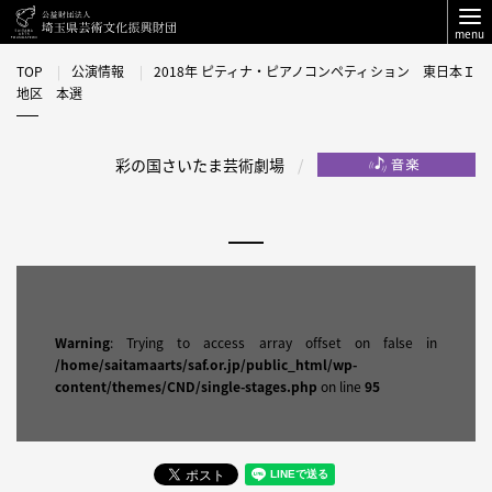
menu
TOP
公演情報
2018年 ピティナ・ピアノコンペティション 東日本Ｉ
地区 本選
彩の国さいたま芸術劇場
Warning
: Trying to access array offset on false in
/home/saitamaarts/saf.or.jp/public_html/wp-
content/themes/CND/single-stages.php
on line
95