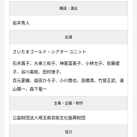
構成・演出
岩井秀人
出演
さいたまゴールド・シアター ユニット
石井菖子、大串三和子、神尾冨美子、小林允子、佐藤禮
子、谷川美枝、田村律子、
百元夏繪、益田ひろ子、小川喬也、高橋清、竹居正武、遠
山陽一、森下竜一
主催・企画・制作
公益財団法人埼玉県芸術文化振興財団
協力