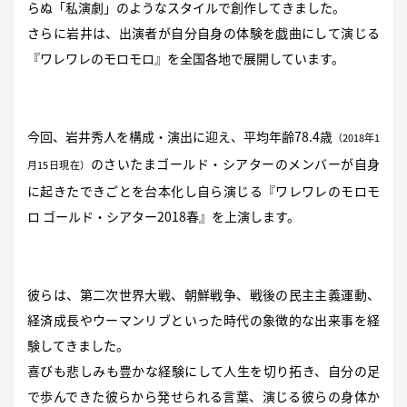
らぬ「私演劇」のようなスタイルで創作してきました。
さらに岩井は、出演者が自分自身の体験を戯曲にして演じる
『ワレワレのモロモロ』を全国各地で展開しています。
今回、岩井秀人を構成・演出に迎え、平均年齢78.4歳
（2018年1
のさいたまゴールド・シアターのメンバーが自身
月15日現在）
に起きたできごとを台本化し自ら演じる『ワレワレのモロモ
ロ ゴールド・シアター2018春』を上演します。
彼らは、第二次世界大戦、朝鮮戦争、戦後の民主主義運動、
経済成長やウーマンリブといった時代の象徴的な出来事を経
験してきました。
喜びも悲しみも豊かな経験にして人生を切り拓き、自分の足
で歩んできた彼らから発せられる言葉、演じる彼らの身体か