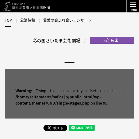
menu
TOP
公演情報
若葉の会ふれ合いコンサート
彩の国さいたま芸術劇場
Warning
: Trying to access array offset on false in
/home/saitamaarts/saf.or.jp/public_html/wp-
content/themes/CND/single-stages.php
on line
95