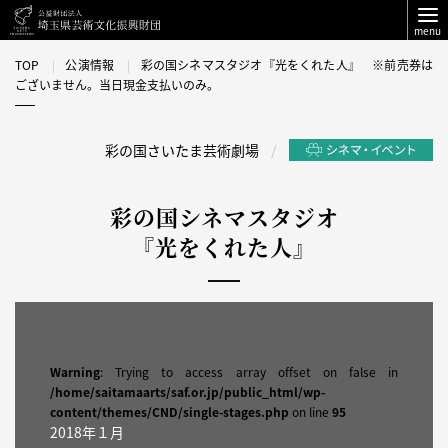
menu
TOP
公演情報
彩の国シネマスタジオ『光をくれた人』 ※前売券は
ございません。当日現金支払いのみ。
彩の国さいたま芸術劇場
彩の国シネマスタジオ
『光をくれた人』
Warning
: Trying to access array offset on false in
/home/saitamaarts/saf.or.jp/public_html/wp-
content/themes/CND/single-stages.php
on line
95
2018年１月