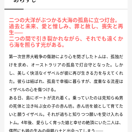
二つの大洋がぶつかる大海の孤島に立つ灯台。
過去と未来、愛と憎しみ、罪と赦し、喪失と再
生——
二つの間で引き裂かれながら、それでも遠くか
ら海を照らす光がある。
第一次世界大戦争の傷跡により心を閉ざしたトムは、孤独だ
けを求め、オーストラリアの孤島で灯台守となった。しか
し、美しく快活なイザベルが彼に再び生きる力を与えてくれ
た。彼らは結ばれ、孤島で幸福に暮らすが、度重なる流産は
イザベルの心を傷つける。
ある日、島にボートが流れ着く。乗っていたのは見知らぬ男
の死体と泣き叫ぶ女の子の赤ん坊。赤ん坊を娘として育てた
いと願うイザベル。それが過ちと知りつつ願いを受け入れる
トム。4年後、愛らしく育った娘と幸せの絶頂にいた二人は、
偶然にも娘の生みの母親ハナと出会ってしまう——