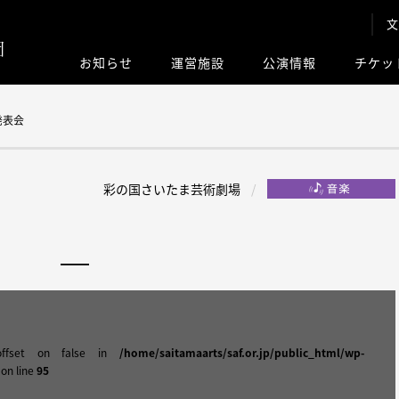
文
お知らせ
運営施設
公演情報
チケッ
このサイト内
発表会
彩の国さいたま芸術劇場
offset on false in
/home/saitamaarts/saf.or.jp/public_html/wp-
on line
95