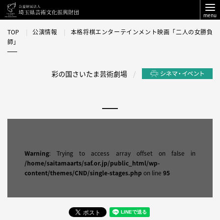
menu
TOP
公演情報
本格将棋エンターテインメント映画「二人の女勝負
師」
彩の国さいたま芸術劇場
Warning
: Trying to access array offset on false in
/home/saitamaarts/saf.or.jp/public_html/wp-
content/themes/CND/single-stages.php
on line
95