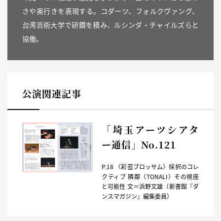
さや奥行きを表現する。コダーツ、フォルクヴァング、
台湾芸術大学で研鑽を積み、ルシンダ・チャイルズらと
協働。
公演関連記事
「埼玉アーツシアタ
ー通信」No.121
P.18 〈彩芸ブロッサム〉採択のコレ
クティブ 隣鄰（TONALI）その視座
と可能性 文＝浜野文雄（新書館『ダ
ンスマガジン』編集委員）