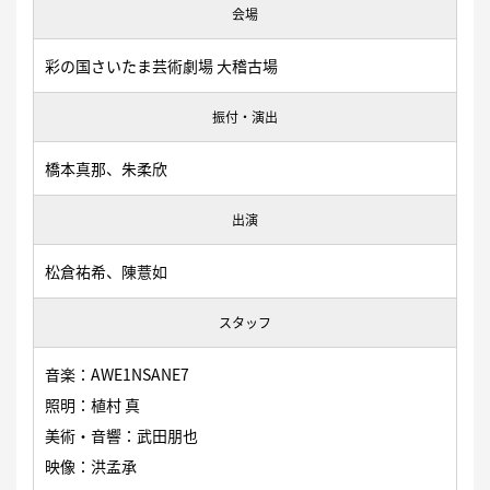
会場
彩の国さいたま芸術劇場 大稽古場
振付・演出
橋本真那、朱柔欣
出演
松倉祐希、陳薏如
スタッフ
音楽：AWE1NSANE7
照明：植村 真
美術・音響：武田朋也
映像：洪孟承