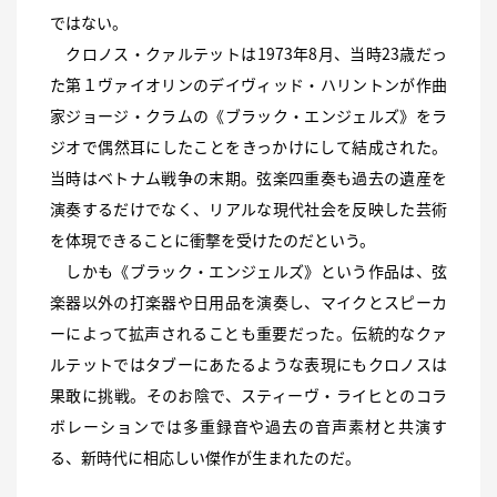
ではない。
クロノス・クァルテットは1973年8月、当時23歳だっ
た第１ヴァイオリンのデイヴィッド・ハリントンが作曲
家ジョージ・クラムの《ブラック・エンジェルズ》をラ
ジオで偶然耳にしたことをきっかけにして結成された。
当時はベトナム戦争の末期。弦楽四重奏も過去の遺産を
演奏するだけでなく、リアルな現代社会を反映した芸術
を体現できることに衝撃を受けたのだという。
しかも《ブラック・エンジェルズ》という作品は、弦
楽器以外の打楽器や日用品を演奏し、マイクとスピーカ
ーによって拡声されることも重要だった。伝統的なクァ
ルテットではタブーにあたるような表現にもクロノスは
果敢に挑戦。そのお陰で、スティーヴ・ライヒとのコラ
ボレーションでは多重録音や過去の音声素材と共演す
る、新時代に相応しい傑作が生まれたのだ。