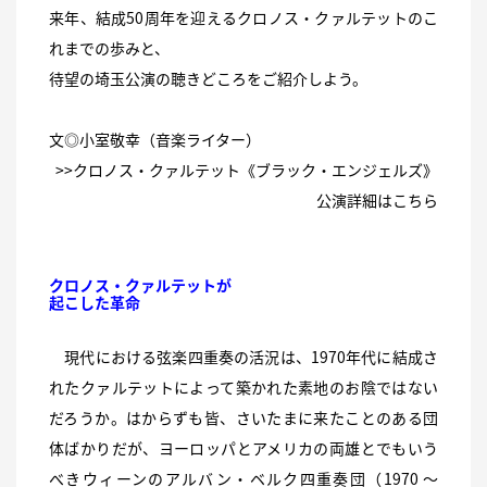
来年、結成50周年を迎えるクロノス・クァルテットのこ
れまでの歩みと、
待望の埼玉公演の聴きどころをご紹介しよう。
文◎小室敬幸（音楽ライター）
>>クロノス・クァルテット《ブラック・エンジェルズ》
公演詳細は
こちら
クロノス・クァルテットが
起こした革命
現代における弦楽四重奏の活況は、1970年代に結成さ
れたクァルテットによって築かれた素地のお陰ではない
だろうか。はからずも皆、さいたまに来たことのある団
体ばかりだが、ヨーロッパとアメリカの両雄とでもいう
べきウィーンのアルバン・ベルク四重奏団（1970 〜