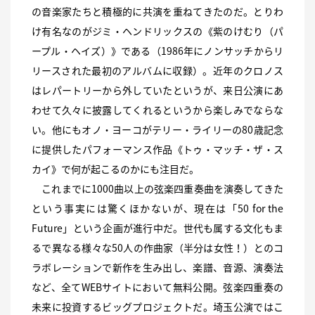
の音楽家たちと積極的に共演を重ねてきたのだ。とりわ
け有名なのがジミ・ヘンドリックスの《紫のけむり（パ
ープル・ヘイズ）》である（1986年にノンサッチからリ
リースされた最初のアルバムに収録）。近年のクロノス
はレパートリーから外していたというが、来日公演にあ
わせて久々に披露してくれるというから楽しみでならな
い。他にもオノ・ヨーコがテリー・ライリーの80歳記念
に提供したパフォーマンス作品《トゥ・マッチ・ザ・ス
カイ》で何が起こるのかにも注目だ。
これまでに1000曲以上の弦楽四重奏曲を演奏してきた
という事実には驚くほかないが、現在は「50 for the
Future」という企画が進行中だ。世代も属する文化もま
るで異なる様々な50人の作曲家（半分は女性！）とのコ
ラボレーションで新作を生み出し、楽譜、音源、演奏法
など、全てWEBサイトにおいて無料公開。弦楽四重奏の
未来に投資するビッグプロジェクトだ。埼玉公演ではこ