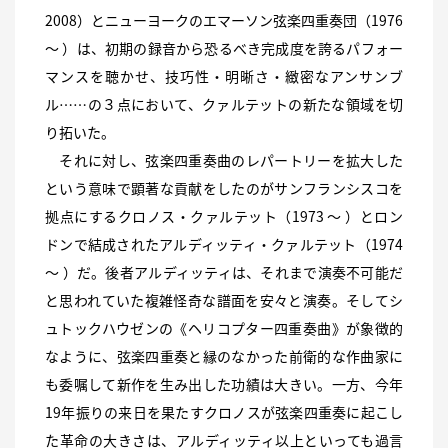
2008）とニューヨークのエマーソン弦楽四重奏団（1976
〜 ）は、初期の録音から恐るべき完成度を誇るパフォー
マンスを聴かせ、技巧性・明晰さ・緻密なアンサンブ
ル……の３点において、クァルテットの新たな領域を切
り拓いた。
それに対し、弦楽四重奏曲のレパートリーを拡大した
という意味で顕著な貢献をしたのがサンフランシスコを
拠点にするクロノス・クァルテット（1973 〜 ）とロン
ドンで結成されたアルディッティ・クァルテット（1974
〜 ）だ。後者アルディッティは、それまで演奏不可能だ
と思われていた複雑怪奇な譜面を安々と演奏。そしてシ
ュトックハウゼンの《ヘリコプター四重奏曲》が象徴的
なように、弦楽四重奏と縁のなかった前衛的な作曲家に
も委嘱して新作を生み出した功績は大きい。一方、今年
19年振りの来日を果たすクロノスが弦楽四重奏に起こし
た革命の大きさは、アルディッティ以上といっても過言