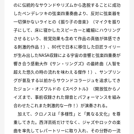
のに伝統的なサウンドやリズムから逸脱することに成功
したペンデレツキの弦楽四重奏曲より、反対に弦楽器を
一切弾かないライヒの《振り子の音楽》（マイクを振り
子にして、床に寝かしたスピーカーと繊細にハウリング
させるという、視覚効果も含めて作品の真価が体感でき
る刺激的作品！）、80代で日本に移住した巨匠ライリー
が生み出したNASA収録による宇宙の音響と弦楽四重奏が
響き合う感動大作《サン・リングズ》の最終曲（人智を
超えた悠久の時の流れを味わえる傑作！）、サンプリン
グが普及する以前からサウンドコラージュを追求してき
たジョン・オズワルドの《スペクトル》（開放弦からノ
イズまで、事前収録された録音とパフォーマンスを組み
合わせたこれまた刺激的な一作！）が演奏される。
加えて、クロノスは「多様性」と「異なる文化」を尊
重してきた。西洋芸術だけでなく、ジャズやロックの楽
曲を率先してレパートリーに取り入れ、その分野の一流