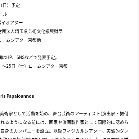
日（日）予定
ール
パイオアヌー
財団法人埼玉県芸術文化振興財団
ロームシアター京都他
はHP、SNSなどで発表予定。
木）～25日（土）ロームシアター京都
 Papaioannou
。美術家として活動を始め、舞台芸術のアーティスト(演出家・振付
られるようになる前には、画家や漫画製作家として国際的に認めら
年に自身のカンパニーを設立。以後フィジカルシアター、実験的ダン