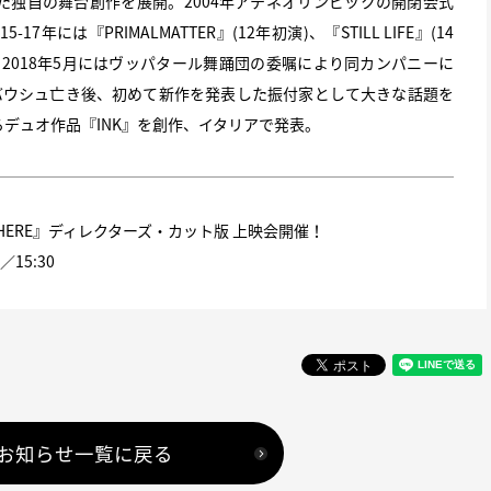
た独自の舞台創作を展開。2004年アテネオリンピックの開閉会式
年には『PRIMALMATTER』(12年初演)、『STILL LIFE』(14
2018年5月にはヴッパタール舞踊団の委嘱により同カンパニーに
ナ・バウシュ亡き後、初めて新作を発表した振付家として大きな話題を
るデュオ作品『INK』を創作、イタリアで発表。
ERE』ディレクターズ・カット版 上映会開催！
15:30
お知らせ一覧に戻る