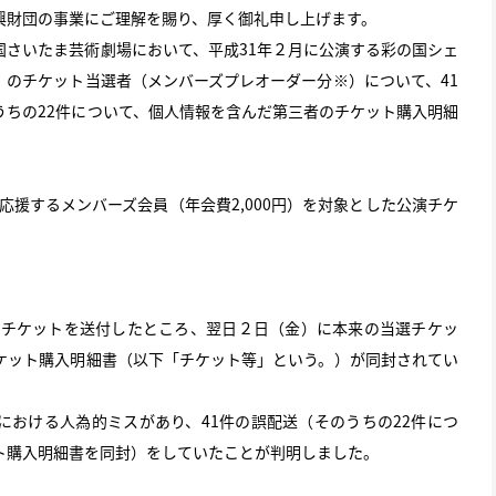
興財団の事業にご理解を賜り、厚く御礼申し上げます。
国さいたま芸術劇場において、平成31年２月に公演する彩の国シェ
』のチケット当選者（メンバーズプレオーダー分
※
）について、41
うちの22件について、個人情報を含んだ第三者のチケット購入明細
を応援するメンバーズ会員（年会費2,000円）を対象とした公演チケ
にチケットを送付したところ、翌日２日（金）に本来の当選チケッ
ケット購入明細書（以下「チケット等」という。）が同封されてい
おける人為的ミスがあり、41件の誤配送（そのうちの22件につ
ト購入明細書を同封）をしていたことが判明しました。