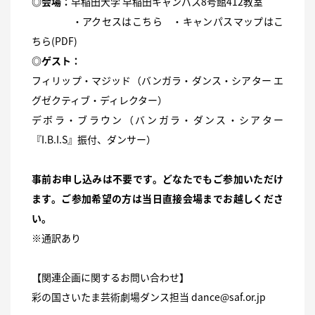
◎会場：
早稲田大学 早稲田キャンパス8号館412教室
・アクセスは
こちら
・キャンパスマップは
こ
ちら(PDF)
◎ゲスト：
フィリップ・マジッド（バンガラ・ダンス・シアター エ
グゼクティブ・ディレクター）
デボラ・ブラウン（バンガラ・ダンス・シアター
『I.B.I.S』振付、ダンサー）
事前お申し込みは不要です。どなたでもご参加いただけ
ます。ご参加希望の方は当日直接会場までお越しくださ
い。
※通訳あり
【関連企画に関するお問い合わせ】
彩の国さいたま芸術劇場ダンス担当 dance@saf.or.jp