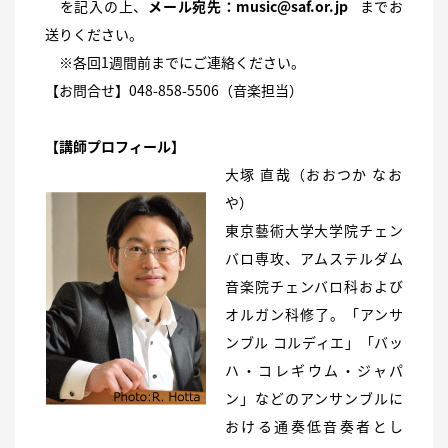
を記入の上、
メール宛先：
music@saf.or.jp
までお
送りください。
※各回1週間前までにご連絡ください。
【お問合せ】048-858-5506（音楽担当）
【講師プロフィール】
大塚 直哉（おおつか なお
や）
東京藝術大学大学院チェン
バロ専攻、アムステルダム
音楽院チェンバロ科および
オルガン科修了。「アンサ
ンブル コルディエ」「バッ
ハ・コレギウム・ジャパ
ン」などのアンサンブルに
おける通奏低音奏者とし