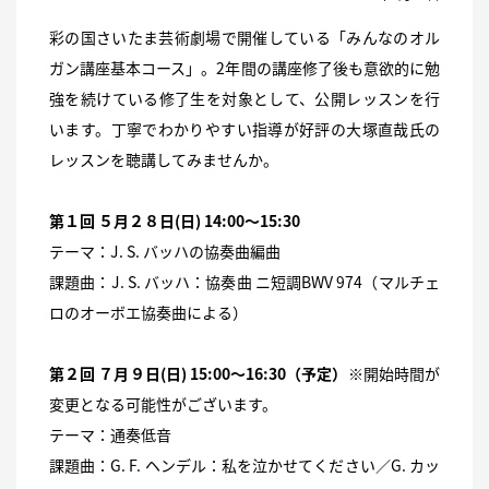
彩の国さいたま芸術劇場で開催している「みんなのオル
ガン講座基本コース」。2年間の講座修了後も意欲的に勉
強を続けている修了生を対象として、公開レッスンを行
います。丁寧でわかりやすい指導が好評の大塚直哉氏の
レッスンを聴講してみませんか。
第１回 ５月２８日(日) 14:00〜15:30
テーマ：J. S. バッハの協奏曲編曲
課題曲：J. S. バッハ：協奏曲 ニ短調BWV 974（マルチェ
ロのオーボエ協奏曲による）
第２回 ７月９日(日) 15:00〜16:30（予定）
※開始時間が
変更となる可能性がございます。
テーマ：通奏低音
課題曲：G. F. ヘンデル：私を泣かせてください／G. カッ