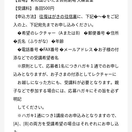
【受講料】 各回500円
【申込方法】
往復はがきの往信裏
に、下記�〜�をご記
入の上、下記宛先までお申し込みください。
�希望のレクチャー（AまたはB） �郵便番号 �住所
�氏名（ふりがな） �年齢
�電話番号 �FAX番号 �メールアドレス �お子様の付
添などでの受講希望者名
※原則として、応募者1名につきハガキ１通でのお申し
込みとなりますが、お子さまの付添としてレクチャーに
お越しになった方にも、受講料が必要となります。親
子などで参加する場合には、応募ハガキにその旨を必ず
明記
してください。
※ハガキ1通につき1講座のお申込みとなりますので、
[A]、[B]の両方を受講希望の場合はそれぞれにお申し込
み