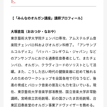
た。
【「みんなのオルガン講座」講師プロフィール
】
大塚直哉（おおつか・なおや）
東京藝術大学大学院チェンバロ専攻、アムステルダム音
楽院チェンバロ科およびオルガン科修了。「アンサンブ
ルコルディエ」「バッハ・コレギウム・ジャパン」など
のアンサンブルにおける通奏低音奏者として、またチェ
ンバロ、オルガン、クラヴィコードのソリストとして活
躍。また、こうした古い時代の鍵盤楽器に初めて触れる
人のためのワークショップを全国各地で行なうなど、後
進の育成とバロック音楽の普及にも力を注いでいる。現
在、東京藝術大学音楽学部准教授、国立音楽大学非常勤
講師。宮崎県立芸術劇場、彩の国さいたま芸術劇場、台
東区旧奏楽堂のオルガン事業アドヴァイザーを務める。