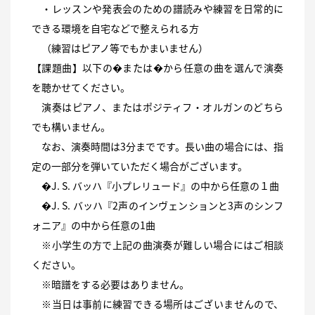
・レッスンや発表会のための譜読みや練習を日常的に
できる環境を自宅などで整えられる方
（練習はピアノ等でもかまいません）
【課題曲】以下の�または�から任意の曲を選んで演奏
を聴かせてください。
演奏はピアノ、またはポジティフ・オルガンのどちら
でも構いません。
なお、演奏時間は3分までです。長い曲の場合には、指
定の一部分を弾いていただく場合がございます。
�J. S. バッハ『小プレリュード』の中から任意の１曲
�J. S. バッハ『2声のインヴェンションと3声のシンフ
ォニア』の中から任意の1曲
※小学生の方で上記の曲演奏が難しい場合にはご相談
ください。
※暗譜をする必要はありません。
※当日は事前に練習できる場所はございませんので、