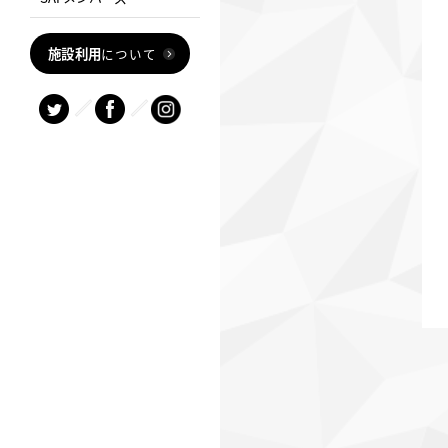
施設利用
について