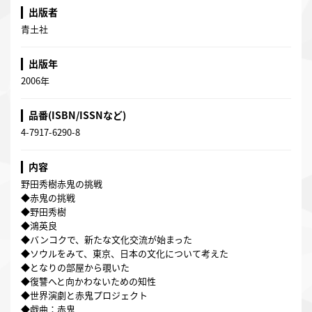
出版者
青土社
出版年
2006年
品番(ISBN/ISSNなど)
4-7917-6290-8
内容
野田秀樹赤鬼の挑戦
◆赤鬼の挑戦
◆野田秀樹
◆鴻英良
◆バンコクで、新たな文化交流が始まった
◆ソウルをみて、東京、日本の文化について考えた
◆となりの部屋から覗いた
◆復讐へと向かわないための知性
◆世界演劇と赤鬼プロジェクト
◆戯曲：赤鬼