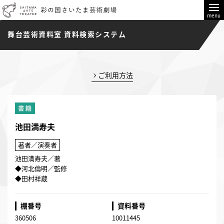
menu
舞台芸術資料室 資料検索システム
ご利用方法
池田満寿夫
著者／演奏者
池田満寿夫／著
◆河北倫明／監修
◆田村祥蔵
棚番号
資料番号
360506
10011445