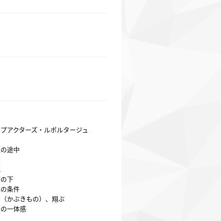
プアクターズ・ルポルタージュ
道の途中
念
式
面の下
雄の条件
者（かぶきもの）、翔ぶ
高の一体感
印