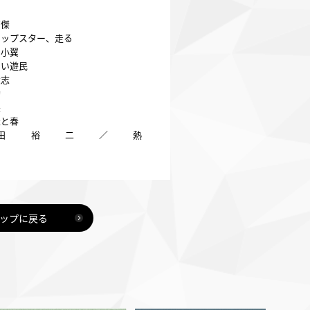
豪傑
ポップスター、走る
に小翼
しい遊民
大志
動
長
羅と春
田裕二／熱
ップに戻る