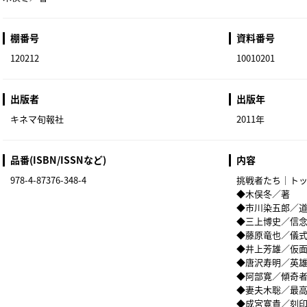
棚番号
資料番号
120212
10010201
出版者
出版年
キネマ旬報社
2011年
品番(ISBN/ISSNなど)
内容
978-4-87376-348-4
挑戦者たち｜トッ
◆木俣冬／著
◆市川染五郎／
◆三上博史／信
◆藤原竜也／儀
◆井上芳雄／仮
◆唐沢寿明／英
◆阿部寛／傾奇
◆妻夫木聡／最
◆成宮寛貴／刻