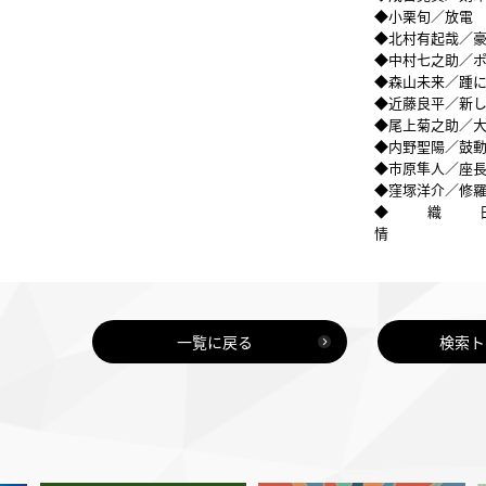
◆小栗旬／放電
◆北村有起哉／
◆中村七之助／
◆森山未来／踵
◆近藤良平／新
◆尾上菊之助／
◆内野聖陽／鼓
◆市原隼人／座
◆窪塚洋介／修
◆織
一覧に戻る
検索ト