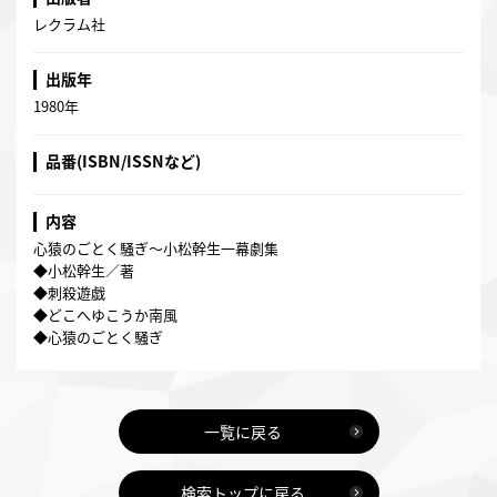
レクラム社
出版年
1980年
品番(ISBN/ISSNなど)
内容
心猿のごとく騒ぎ～小松幹生一幕劇集
◆小松幹生／著
◆刺殺遊戯
◆どこへゆこうか南風
◆心猿のごとく騒ぎ
一覧に戻る
検索トップに戻る