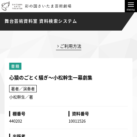
menu
舞台芸術資料室 資料検索システム
ご利用方法
心猿のごとく騒ぎ～小松幹生一幕劇集
著者／演奏者
小松幹生／著
棚番号
資料番号
440202
10011526
出版者