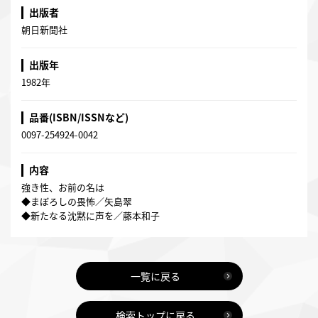
出版者
朝日新聞社
出版年
1982年
品番(ISBN/ISSNなど)
0097-254924-0042
内容
強き性、お前の名は
◆まぼろしの畏怖／矢島翠
◆新たなる沈黙に声を／藤本和子
一覧に戻る
検索トップに戻る