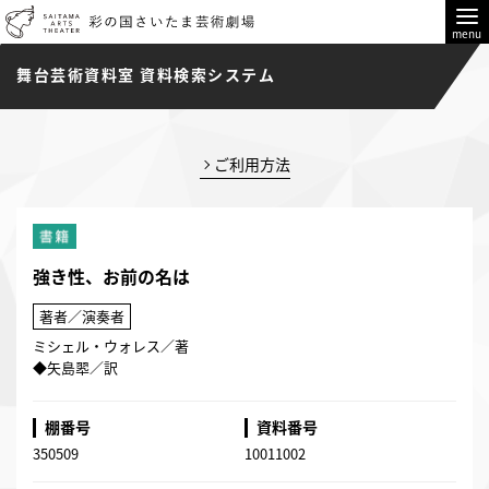
menu
舞台芸術資料室 資料検索システム
ご利用方法
強き性、お前の名は
著者／演奏者
ミシェル・ウォレス／著
◆矢島翆／訳
棚番号
資料番号
350509
10011002