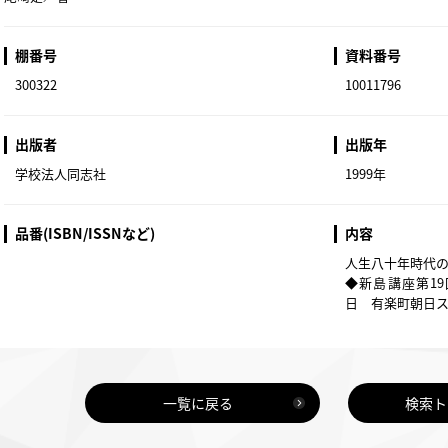
棚番号
資料番号
300322
10011796
出版者
出版年
学校法人同志社
1999年
品番(ISBN/ISSNなど)
内容
人生八十年時代
◆新島講座第19
日 有楽町朝日
一覧に戻る
検索ト