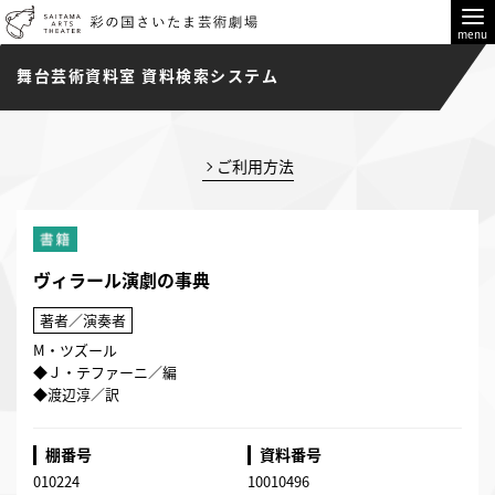
menu
舞台芸術資料室 資料検索システム
ご利用方法
ヴィラール演劇の事典
著者／演奏者
M・ツズール
◆Ｊ・テファーニ／編
◆渡辺淳／訳
棚番号
資料番号
010224
10010496