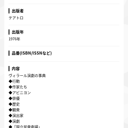
出版者
テアトロ
出版年
1976年
品番(ISBN/ISSNなど)
内容
ヴィラール演劇の事典
◆行動
◆作家たち
◆アビニヨン
◆俳優
◆歴史
◆観衆
◆演出家
◆演劇
◆「国立民衆劇場」