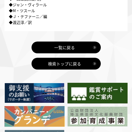
◆ジャン・ヴィラール
◆M・ツスール
◆Ｊ・テファーニ／編
◆渡辺淳／訳
一覧に戻る
検索トップに戻る