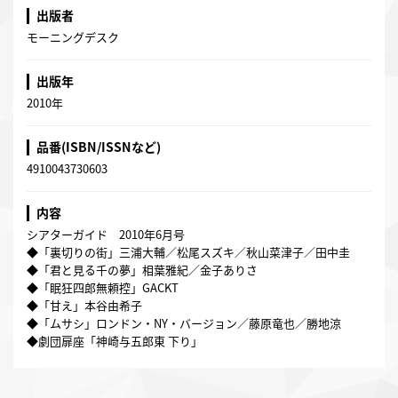
出版者
モーニングデスク
出版年
2010年
品番(ISBN/ISSNなど)
4910043730603
内容
シアターガイド 2010年6月号
◆「裏切りの街」三浦大輔／松尾スズキ／秋山菜津子／田中圭
◆「君と見る千の夢」相葉雅紀／金子ありさ
◆「眠狂四郎無頼控」GACKT
◆「甘え」本谷由希子
◆「ムサシ」ロンドン・NY・バージョン／藤原竜也／勝地涼
◆劇団扉座「神崎与五郎東 下り」