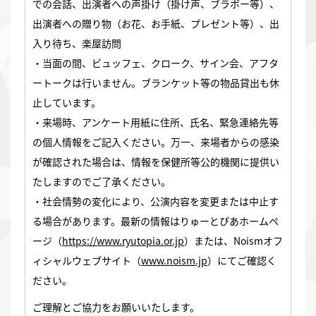
での会話、出演者への声掛け（掛け声、ブラボー等）、
出演者への贈り物（お花、お手紙、プレゼント等）、出
入り待ち、楽屋訪問
・当面の間、ビュッフェ、クローク、サイン会、アフタ
ートークは行いません。ブランケット等の物品貸出も休
止しています。
・来場時、アンケート用紙に住所、氏名、緊急連絡先等
の個人情報をご記入ください。万一、来場者からの感染
が確認された場合は、情報を保健所等公的機関に提供い
たしますのでご了承ください。
・社会情勢の変化により、公演内容を変更または中止す
る場合があります。最新の情報はりゅーとぴあホームペ
ージ（
https://www.ryutopia.or.jp
）または、Noismオフ
ィシャルウェブサイト（
www.noism.jp
）にてご確認く
ださい。
ご理解とご協力をお願いいたします。