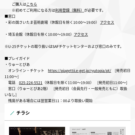
ご購入は
こちら
※初めてご利用になる方は
利用登録（無料）
が必要です。
■窓口
・彩の国さいたま芸術劇場（休館日を除く10:00〜19:00）
アクセス
・埼玉会館（休館日を除く10:00〜19:00）
アクセス
※U-25チケットの取り扱いはSAFチケットセンターおよび窓口のみです。
■プレイガイド
・りゅーとぴあ
オンライン・チケット
https://piagettii.e-get.jp/ryutopia/pt/
[発売初日
11:00～]
電話
025-224-5521
（休館日を除く11:00～19:00） [発売初日11:00～]
窓口（りゅーとぴあ2階） [発売初日（会員先行・一般発売ともに）取扱
いなし]
残席がある場合には翌営業日11：00より取扱い開始
チラシ