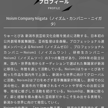
プロフィール
PROFILE
Noism Company Niigata（ノイズム・カンパニー・ニイガ
タ）
りゅーとぴあ 新潟市民芸術文化会館を拠点に活動する、日本初の
公共劇場専属舞踊団。芸術監督は金森穣。プロフェッショナル選
抜メンバーによるNoism0（ノイズムゼロ）、プロフェッショナル
カンパニーNoism1（ノイズムワン）、研修生カンパニー
Noism2（ノイズムツー）の3つの集団があり、2004年の設立以
来、国内・世界各地からオーディションで選ばれた舞踊家が新潟
に移住し、年間を通して活動している。Noism1はりゅーとぴあで
創った作品を国内外で上演し、新潟から世界に向けてグローバル
に活動。Noism2はプロをめざす若手舞踊家が所属し、劇場での公
演の他に、新潟市内で開催されるイベントや学校への出前公演
等、地域に根ざした活動を続けている。Noism0は、舞踊に限ら
ず、齢と経験を積み重ねた芸術家だからこそ生み出せる表現を、
新潟から世界に向けて発信していく。
Noismの由来は、「no-ism＝無主義」。特定の主義を持たず、歴