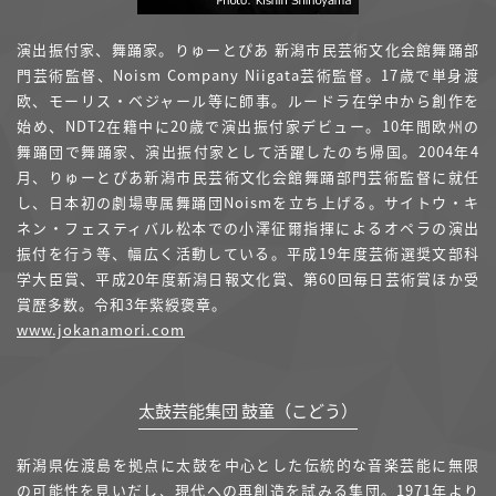
演出振付家、舞踊家。りゅーとぴあ 新潟市民芸術文化会館舞踊部
門芸術監督、Noism Company Niigata芸術監督。17歳で単身渡
欧、モーリス・ベジャール等に師事。ルードラ在学中から創作を
始め、NDT2在籍中に20歳で演出振付家デビュー。10年間欧州の
舞踊団で舞踊家、演出振付家として活躍したのち帰国。2004年4
月、りゅーとぴあ新潟市民芸術文化会館舞踊部門芸術監督に就任
し、日本初の劇場専属舞踊団Noismを立ち上げる。サイトウ・キ
ネン・フェスティバル松本での小澤征爾指揮によるオペラの演出
振付を行う等、幅広く活動している。平成19年度芸術選奨文部科
学大臣賞、平成20年度新潟日報文化賞、第60回毎日芸術賞ほか受
賞歴多数。令和3年紫綬褒章。
www.jokanamori.com
太鼓芸能集団 鼓童（こどう）
新潟県佐渡島を拠点に太鼓を中心とした伝統的な音楽芸能に無限
の可能性を見いだし、現代への再創造を試みる集団。1971年より