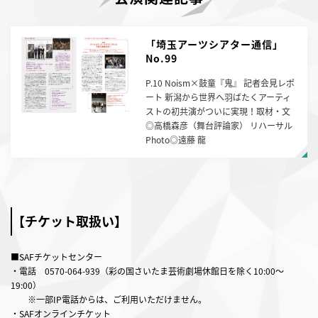
「埼玉アーツシアター通信」
No.99
P.10 Noism×鼓童『鬼』 記者会見レポ
ート 新潟から世界へ羽ばたくアーティ
ストの初共演がついに実現！取材・文
◎高橋森彦（舞台評論家） リハーサル
Photo◎遠藤 龍
【チケット取扱い】
■SAFチケットセンター
・電話
0570-064-939
（彩の国さいたま芸術劇場休館日を除く10:00〜
19:00）
※一部IP電話からは、ご利用いただけません。
・SAFオンラインチケット