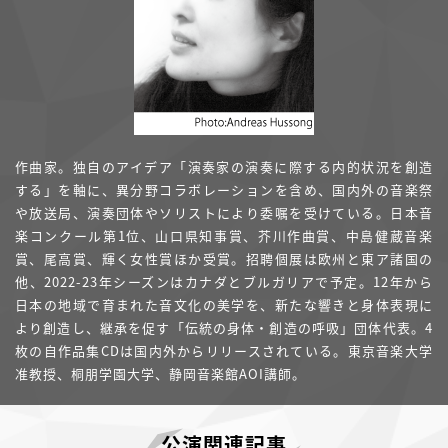
作曲家。独自のアイデア「演奏家の演奏に際する内的状況を創造
する」を軸に、異分野コラボレーションを含め、国内外の音楽祭
や放送局、演奏団体やソリストにより委嘱を受けている。日本音
楽コンクール第1位、山口県知事賞、芥川作曲賞、中島健蔵音楽
賞、尾高賞、輝く女性賞ほか受賞。招聘個展は欧州と東ア諸国の
他、2022-23年シーズンはカナダとブルガリアで予定。12年から
日本の地域で育まれた音文化の美学を、新たな響きと身体表現に
より創造し、継承を促す「伝統の身体・創造の呼吸」団体代表。4
枚の自作品集CDは国内外からリリースされている。東京音楽大学
准教授、桐朋学園大学、静岡音楽館AOI講師。
公演関連記事