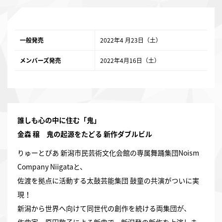
一般発売
2022年4 月23日（土）
メンバーズ発売
2022年4月16日（土）
誰しも心の中に住む「鬼」
金森 穣 鬼の起源をたどる 新作ダブルビル
りゅーとぴあ 新潟市民芸術文化会館の専属舞踊集団Noism
Company Niigataと、
佐渡を拠点に活動する太鼓芸能集団 鼓童の共演がついに実
現！
新潟から世界へ向けて同世代の創作を続ける両集団が、