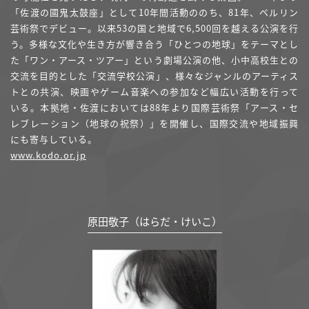
「佐渡の國鬼太鼓座」として10年間活動ののち、81年、ベルリン
芸術祭でデビュー。以来53の国と地域で6,500回を越える公演を行
う。多様な文化や生き方が響き合う「ひとつの地球」をテーマとし
た「ワン・アース・ツアー」という劇場公演の他、小中高校生との
交流を目的とした「交流学校公演」、様々なジャンルのアーティス
トとの共演、映画やゲーム音楽への参加など幅広い活動を行って
いる。本拠地・佐渡においては88年より国際芸術祭「アース・セ
レブレーション（地球の祝祭）」を開催し、国際交流や地域振興
にも寄与している。
www.kodo.or.jp
原田敬子（はらだ・けいこ）