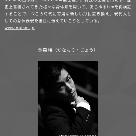
史上蓄積されてきた様々な身体知を用いて、あらゆるismを再検証
することで、今この時代に有用な新しい形に置き換え、現代人と
しての身体表現を後世に伝えていこうとしている。
www.noism.jp
金森 穣（かなもり・じょう）