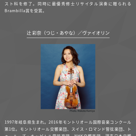
スト科を修了。同時に最優秀修士リサイタル演奏に贈られる
Brambilla賞を受賞。
辻󠄀 彩奈（つじ・あやな）／ヴァイオリン
1997年岐阜県生まれ。2016年モントリオール国際音楽コンクール
第1位。モントリオール交響楽団、スイス・ロマンド管弦楽団、ト
ゥールーズ・キャピトル管弦楽団、NHK交響楽団、読売日本交響