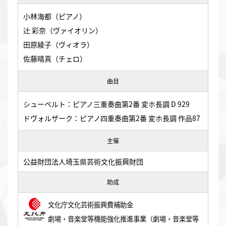
小林海都（ピアノ）
辻󠄀 彩奈（ヴァイオリン）
田原綾子（ヴィオラ）
佐藤晴真（チェロ）
曲目
シューベルト：ピアノ三重奏曲第2番 変ホ長調 D 929
ドヴォルザーク：ピアノ四重奏曲第2番 変ホ長調 作品87
主催
公益財団法人埼玉県芸術文化振興財団
助成
文化庁文化芸術振興費補助金
劇場・音楽堂等機能強化推進事業（劇場・音楽堂等