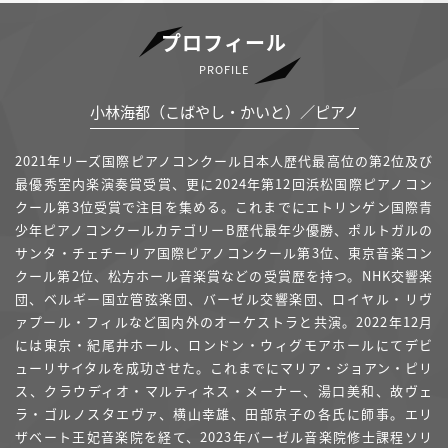
プロフィール
PROFILE
小林海都（こばやし・かいと）／ピアノ
2021年リーズ国際ピアノコンクール日本人歴代最高位の第2位及び
最優秀室内楽演奏賞受賞、更に2024年第12回浜松国際ピアノコン
クール第3位受賞で注目を集める。これまでにエトリンゲン国際青
少年ピアノコンクールカテゴリーB歴代最年少優勝、ポルトガルの
サンタ・チェチーリア国際ピアノコンクール第3位、東京音楽コン
クール第2位、松方ホール音楽賞などの受賞歴を持つ。NHK交響楽
団、ベルギー国立管弦楽団、バーゼル交響楽団、ロイヤル・リヴ
ァプール・フィルなど国内外のオーケストラと共演。2022年12月
には東京・紀尾井ホール、ロンドン・ウィグモアホールにてデビ
ューリサイタルを成功させた。これまでにマリア・ジョアン・ピリ
ス、クラウディオ・マルティネス・メーナー、湯口美和、故ヴェ
ラ・ゴルノスタエヴァ、横山幸雄、田部京子の各氏に師事。エリ
ザベート王妃音楽院を経て、2023年バーゼル音楽院修士課程ソリ