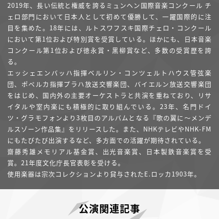
2019年、長い伝統と権威を誇るミュンヘン国際音楽コンクール チ
ェロ部門において日本人として初めて優勝して、一躍国際的に注
目を集めた。18年には、ルトスワフスキ国際チェロ・コンクール
において第1位および特別賞を受賞している。ほかにも、日本音楽
コンクール第1位および徳永賞・黒柳賞など、多数の受賞歴を誇
る。
エッシェエンバッハ指揮ベルリン・コンツェルトハウス管弦楽
団、ポペルカ指揮プラハ放送交響楽団、バイエルン放送交響楽団
をはじめ、国内外の主要オーケストラと共演を重ねており、リサ
イタルや室内楽にも積極的に取り組んでいる。23年、名門ドイ
ツ・グラモフォンより3枚目のアルバムとなる『歌の翼に～メンデ
ルスゾーン作品集』をリリースした。また、NHKテレビやNHK-FM
にもたびたび出演するなど、多方面での活躍が期待されている。
齋藤秀雄メモリアル基金賞、出光音楽賞、日本製鉄音楽賞を受
賞。21年度文化庁長官表彰を受ける。
使用楽器は宗次コレクションより貸与されたE.ロッカ1903年。
公演関連記事