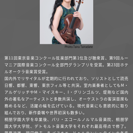
第11回東京音楽コンクール弦楽部門第1位及び聴衆賞、第9回ルー
マニア国際音楽コンクール全部門グランプリを受賞。第23回ホテ
ルオークラ音楽賞受賞。
国内外でリサイタルが定期的に行われており、ソリストとして読売
日響、都響、東響、東京フィル等と共演。室内楽奏者としてもM・
アルゲリッチやM・マイスキー、I・グリンゴルツ、堤剛など国内
外の著名なアーティストと多数共演し、オーケストラの客演首席も
務めるなど、活躍の幅を広げている。現代音楽にも意欲的に取り
組んでおり、新作委嘱や世界初演も数多い。
桐朋学園大学を卒業後、パリ・エコールノルマル音楽院、桐朋学
園大学大学院、デトモルト音楽大学をそれぞれ最高得点で修了。
藤原浜雄、岡田伸夫、B.パスキエ、V.ヘルテンシュタインの各氏