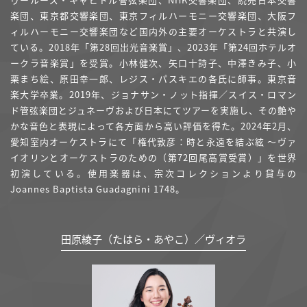
楽団、東京都交響楽団、東京フィルハーモニー交響楽団、大阪フ
ィルハーモニー交響楽団など国内外の主要オーケストラと共演し
ている。2018年「第28回出光音楽賞」、2023年「第24回ホテルオ
ークラ音楽賞」を受賞。小林健次、矢口十詩子、中澤きみ子、小
栗まち絵、原田幸一郎、レジス・パスキエの各氏に師事。東京音
楽大学卒業。2019年、ジョナサン・ノット指揮／スイス・ロマン
ド管弦楽団とジュネーヴおよび日本にてツアーを実施し、その艶や
かな音色と表現によって各方面から高い評価を得た。2024年2月、
愛知室内オーケストラにて「権代敦彦：時と永遠を結ぶ絃 ～ヴァ
イオリンとオーケストラのための（第72回尾高賞受賞）」を世界
初演している。使用楽器は、宗次コレクションより貸与の
Joannes Baptista Guadagnini 1748。
田原綾子（たはら・あやこ）／ヴィオラ