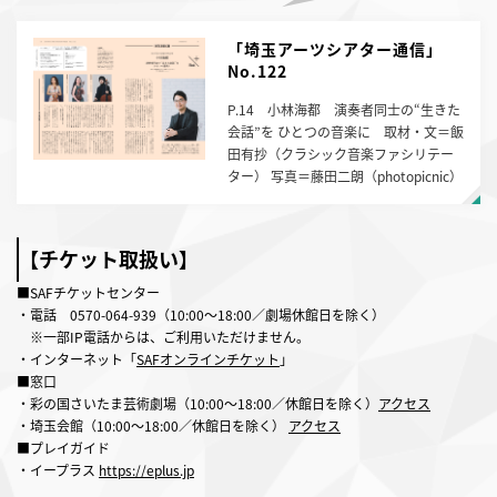
「埼玉アーツシアター通信」
No.122
P.14 小林海都 演奏者同士の“生きた
会話”を ひとつの音楽に 取材・文＝飯
田有抄（クラシック音楽ファシリテー
ター） 写真＝藤田二朗（photopicnic）
【チケット取扱い】
■
SAF
チケットセンター
・電話
0570-064-939
（
10:00
～
18:00
／劇場休館日を除く）
※一部
IP
電話からは、ご利用いただけません。
・インターネット「
SAFオンラインチケット
」
■窓口
・彩の国さいたま芸術劇場（
10:00
～
18:00
／休館日を除く）
アクセス
・埼玉会館（
10:00
～
18:00
／休館日を除く）
アクセス
■プレイガイド
・イープラス
https://eplus.jp