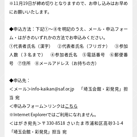
※11月19日が締め切りとなりますので、お申し込みはお早め
にお願いいたします。
◆申込方法：下記①～⑧を明記のうえ、メール・申込フォー
ム・はがきのいずれかの方法でお申込みください。
①代表者氏名（漢字） ②代表者氏名（フリガナ） ③参加
人数（３名まで） ④参加者氏名 ⑤電話番号 ⑥郵便番
号 ⑦住所 ⑧メールアドレス（お持ちの方）
◆申込先：
＜メール＞info-kaikan@saf.or.jp 「埼玉会館・彩発見」担
当 宛
＜申込みフォーム＞リンクは
こちら
※Internet Explorerではご利用になれません。
＜はがき宛先＞〒330-8518 さいたま市浦和区高砂3-1-4
「埼玉会館・彩発見」担当 宛