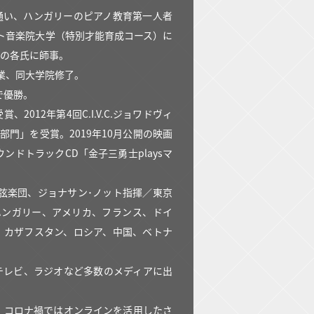
通い、ハンガリーのピアノ教育第一人者
スト音楽院大学（特別才能育成コース）に
タの各氏に師事。
卒業、同大学院修了。
で優勝。
2012年第4回C.I.V.C.ジョワドヴィ
部門」を受賞。2019年10月公開の映画
ドトラックCD「金子三勇士playsマ
弦楽団、ジョナサン･ノット指揮／東京
ハンガリー、アメリカ、フランス、ドイ
、カザフスタン、ロシア、中国、ベトナ
、テレビ、ラジオなど多数のメディアに出
。コロナ禍ではオンラインを活用したさ