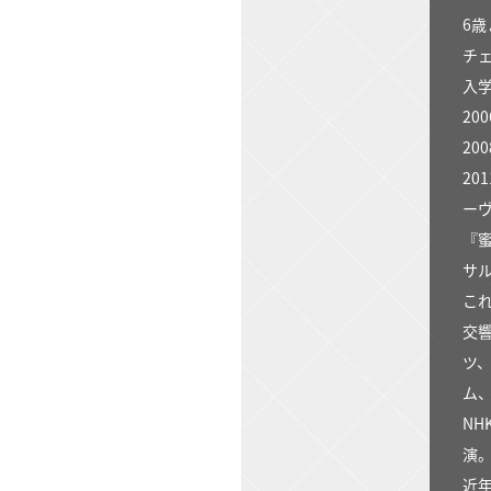
6
チ
入
2
2
20
ーヴ
『
サ
こ
交
ツ
ム
N
演
近