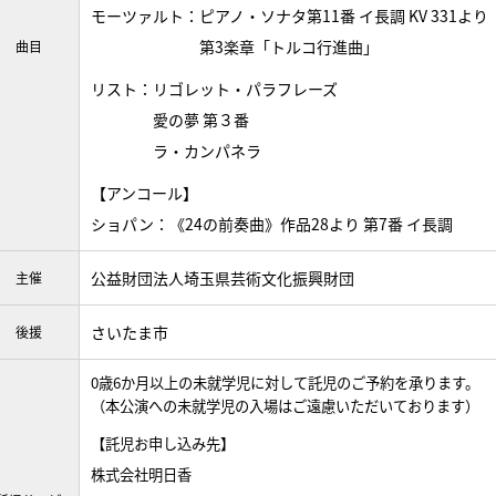
モーツァルト：ピアノ・ソナタ第11番 イ長調 KV 331より
第3楽章「トルコ行進曲」
曲目
リスト：リゴレット・パラフレーズ
愛の夢 第３番
ラ・カンパネラ
【アンコール】
ショパン：《24の前奏曲》作品28より 第7番 イ長調
公益財団法人埼玉県芸術文化振興財団
主催
さいたま市
後援
0歳6か月以上の未就学児に対して託児のご予約を承ります。
（本公演への未就学児の入場はご遠慮いただいております）
【託児お申し込み先】
株式会社明日香