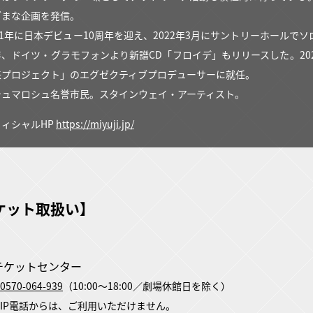
ざまな企画を発信。
21年に日本デビュー10周年を迎え、2022年3月にサントリーホール
年、ドイツ・グラモフォンより新譜CD「フロイデ」もリリースした。20
来プロジェクト」のエグゼクティブプロデューサーに就任。
シュマロシュ名誉市民。スタインウェイ・アーティスト。
フィシャルHP
https://miyuji.jp/
ケット取扱い】
Fチケットセンター
0570-064-939
（10:00～18:00／劇場休館日を除く）
P電話からは、ご利用いただけません。