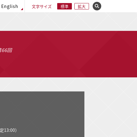
English
文字サイズ
標準
拡大
×
サイト内を検索
ウェブ全体を検索
66回
）
13:00）