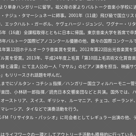
歳より単身ハンガリーに留学。祖父母の家よりバルトーク音楽小学校に
ェ・ナジュ・タマーシュネーに師事。2001年（11歳）飛び級で国立リ
学、エックハルト・ガーボル、ケヴェハージ・ジュンジ、ワグナー・リ
006年（16歳）全課程取得とともに日本に帰国。東京音楽大学を首席で
008年バルトーク国際ピアノコンクール優勝の他、数々の国際コンクール
11年第12回ホテルオークラ音楽賞を受賞。2012年第22回出光音楽賞を受賞、
ル賞を受賞。2013年、平成24年度上毛賞「第10回上毛芸術文化賞音楽
蜜蜂と遠雷』にて主人公の一人「マサル」のピアノ演奏を担当、映画サウン
ル」もリリースされ話題を呼んだ。
れまでにゾルタン・コチシュ指揮／ハンガリー国立フィルハーモニー管
響楽団、小林研一郎指揮／読売日本交響楽団などと共演。国外では、
、オーストリア、スイス、ギリシャ、ルーマニア、チェコ、ポーランド
、マレーシア、タイなどで演奏活動を行う。
HK-FM「リサイタル・パッシオ」に司会者としてレギュラー出演の他
。
年はライフワークの一環としてアウトリーチ活動も積極的に行っている