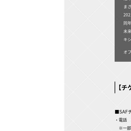
ま
20
同
未
キ
オ
【チ
■SA
・電話
※一部I